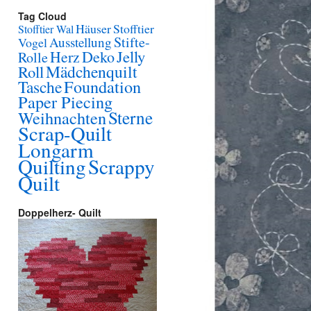
Tag Cloud
Häuser
Stofftier
Stofftier Wal
Stifte-
Ausstellung
Vogel
Jelly
Herz
Deko
Rolle
Mädchenquilt
Roll
Foundation
Tasche
Paper Piecing
Sterne
Weihnachten
Scrap-Quilt
Longarm
Quilting
Scrappy
Quilt
Doppelherz- Quilt