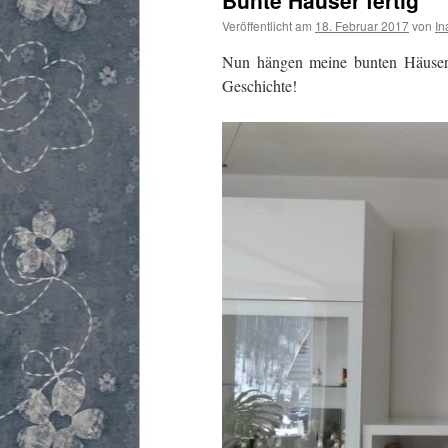
Bunte Häuser fertig
Veröffentlicht am
18. Februar 2017
von
In
Nun hängen meine bunten Häuser 
Geschichte!