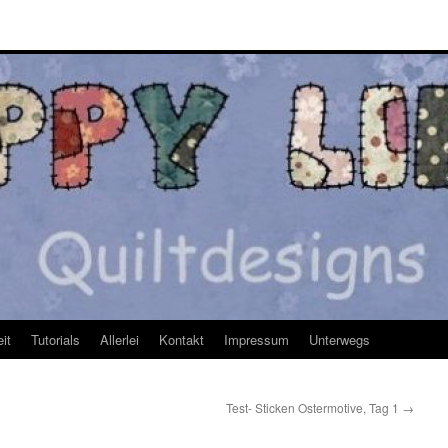
it
Tutorials
Allerlei
Kontakt
Impressum
Unterwegs
Test- Sticken Ostermotive, Tag 1
→