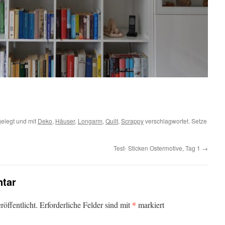
elegt und mit
Deko
,
Häuser
,
Longarm
,
Quilt
,
Scrappy
verschlagwortet. Setze
Test- Sticken Ostermotive, Tag 1
→
tar
*
öffentlicht.
Erforderliche Felder sind mit
markiert