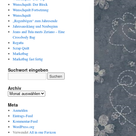
Wunschquilt- Der Block
Wunschquilt Fortsetzung
Wunschquilt
„Regenbögen“ zum Jahresende
Jahresausklang und Neubeginn
Jeans and Tula meets Zeriano – Eine
Crossbody Bag
Regatta
Scrap Quilt
Marketbag
Marketbag fast fertig
Suchwort eingeben
Archiv
Archiv
Meta
Anmelden
Eintrags-Feed
Kommentar-Feed
WordPress.org
Verwendet
All in one Favicon