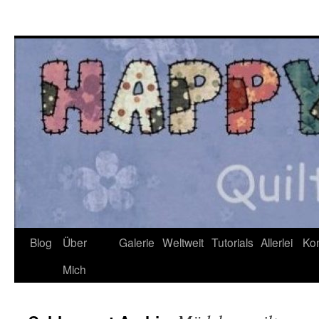
Zum
Inhalt
springen
Blog
Über
Galerie
Weltweit
Tutorials
Allerlei
Kon
Mich