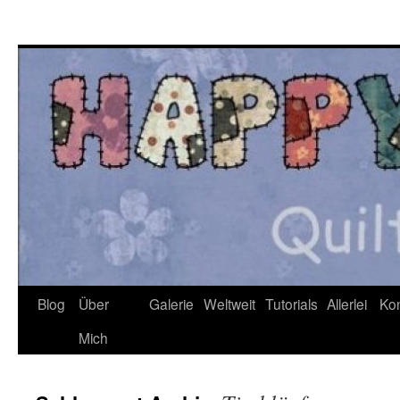
Zum
Inhalt
springen
Blog
Über
Galerie
Weltweit
Tutorials
Allerlei
Kon
Mich